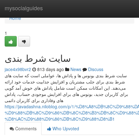
Home
mysocialguides
Home
1
سایت شرط بندی
jace4x98bvr2
813 days ago
News
Discuss
سایت شرط بندی بونوس‌ ها و پاداش‌ ها، عواملی است که سایت‌ های
شرط بندی برای جلب مشتریان و افزایش جذابیت خدمات خود ارائه
می‌دهند. این امکانات ممکن است شامل پاداش‌ های خوش‌ آمد گویی
برای کاربران جدید، بونوس‌ های برای افزایش موجودی حساب، پاداش‌
های وفاداری برای کاربران دائمی
https://javadashna.niloblog.com/p/1/%D8%A8%DB%8C%D9
%D9%88%DB%8C%D9%86%DB%8C%D8%B3%DB%8C%D9%88%D
%D8%AC%D9%88%D9%86%DB%8C%D9%88%D8%B1
Comments
Who Upvoted