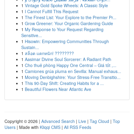
1
Vintage Gold Spoke Wheels: A Classic Style
1
I Cannot Fulfill This Request
1
The Finest List: Your Explore to the Premier Pr...
1
Grow Greener: Your Organic Gardening Guide
1
My Response to Your Request Regarding
Sensitive...
1
Hisowin: Empowering Communities Through
Sustain...
1
สล็อต แตกหนัก! ????????
1
Aasimar Divine Soul Sorcerer: A Radiant Path
1
Cho thuê phòng Happy One Central – Giá tốt ,...
1
Camiones grúa pluma en Sevilla: Manual exhaus...
1
Moving Denbighshire: Your Stress-Free Transitio...
1
This 90-Day Shift: Creating Habits for a ...
1
Beautiful Flowers Near Atlantic Ave
Copyright © 2026 |
Advanced Search
|
Live
|
Tag Cloud
|
Top
Users
| Made with
Kliqqi CMS
|
All RSS Feeds