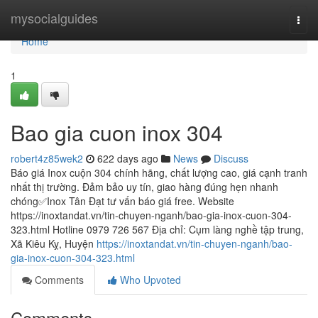
Home
mysocialguides
Togg
navi
Home
1
Bao gia cuon inox 304
robert4z85wek2
622 days ago
News
Discuss
Báo giá Inox cuộn 304 chính hãng, chất lượng cao, giá cạnh tranh
nhất thị trường. Đảm bảo uy tín, giao hàng đúng hẹn nhanh
chóng✅Inox Tân Đạt tư vấn báo giá free. Website
https://inoxtandat.vn/tin-chuyen-nganh/bao-gia-inox-cuon-304-
323.html Hotline 0979 726 567 Địa chỉ: Cụm làng nghề tập trung,
Xã Kiêu Kỵ, Huyện
https://inoxtandat.vn/tin-chuyen-nganh/bao-
gia-inox-cuon-304-323.html
Comments
Who Upvoted
Comments