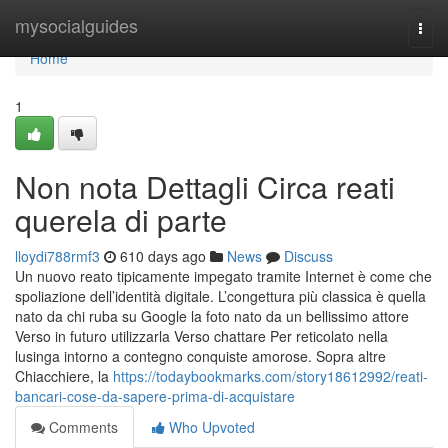
Home
mysocialguides
Togg
navi
Home
1
Non nota Dettagli Circa reati
querela di parte
lloydi788rmf3
610 days ago
News
Discuss
Un nuovo reato tipicamente impegato tramite Internet è come che
spoliazione dell’identità digitale. L’congettura più classica è quella
nato da chi ruba su Google la foto nato da un bellissimo attore
Verso in futuro utilizzarla Verso chattare Per reticolato nella
lusinga intorno a contegno conquiste amorose. Sopra altre
Chiacchiere, la
https://todaybookmarks.com/story18612992/reati-
bancari-cose-da-sapere-prima-di-acquistare
Comments
Who Upvoted