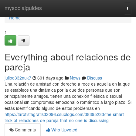
Home
mysocialguides
Togg
navi
Home
1
Everything about relaciones de
pareja
julioq332nuk7
601 days ago
News
Discuss
Una relación de amistad con derecho a roce es aquella en la que
se establece una dinámica por la que dos personas que son
principalmente amigos, tienen una conexión fileísica o sexual
ocasional sin compromiso emocional o romántico a largo plazo. Si
estás identificando alguno de estos problemas en
https://tarotistagratis32096.csublogs.com/38395233/the-smart-
trick-of-relaciones-de-pareja-that-no-one-is-discussing
Comments
Who Upvoted