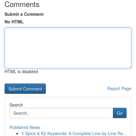
Comments
Submit a Comment
No HTML
HTML is disabled
Report Page
Search
Go
Published News
1
Spice & K2 Keywords: A Complete Line-by-Line Re...