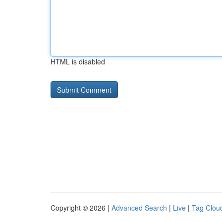
HTML is disabled
Copyright © 2026 |
Advanced Search
|
Live
|
Tag Clou