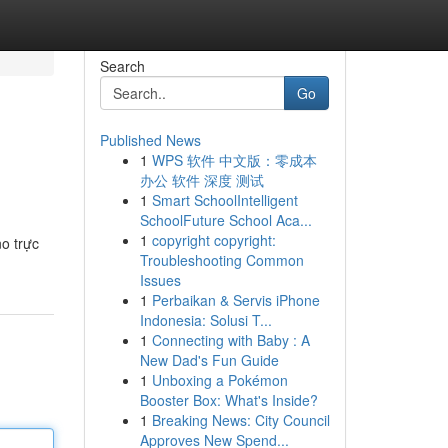
Search
Go
Published News
1
WPS 软件 中文版：零成本
办公 软件 深度 测试
1
Smart SchoolIntelligent
SchoolFuture School Aca...
1
copyright copyright:
no trực
Troubleshooting Common
Issues
1
Perbaikan & Servis iPhone
Indonesia: Solusi T...
1
Connecting with Baby : A
New Dad's Fun Guide
1
Unboxing a Pokémon
Booster Box: What's Inside?
1
Breaking News: City Council
Approves New Spend...