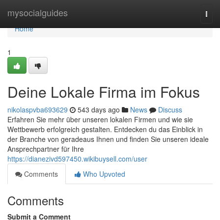
Home
mysocialguides
Togg
navi
Home
1
Deine Lokale Firma im Fokus
nikolaspvba693629
543 days ago
News
Discuss
Erfahren Sie mehr über unseren lokalen Firmen und wie sie
Wettbewerb erfolgreich gestalten. Entdecken du das Einblick in
der Branche von geradeaus Ihnen und finden Sie unseren ideale
Ansprechpartner für Ihre
https://dianezivd597450.wikibuysell.com/user
Comments
Who Upvoted
Comments
Submit a Comment