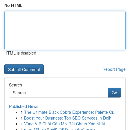
No HTML
HTML is disabled
Report Page
Search
Go
Published News
1
The Ultimate Black Cobra Experience: Palette Cr...
1
Boost Your Business: Top SEO Services in Delhi
1
Vùng VIP Chốt Cầu MN Rất Chính Xác Nhất
1
max-56t เครดิตฟรี: วิธีรับและข้อกำหนด