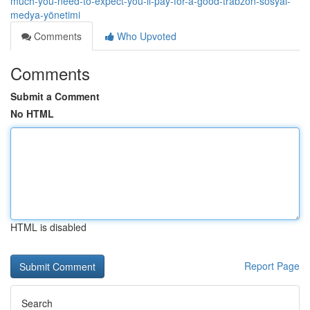
much-you-need-to-expect-you-ll-pay-for-a-good-trabzon-sosyal-
medya-yönetimi
Comments
Who Upvoted
Comments
Submit a Comment
No HTML
HTML is disabled
Report Page
Search