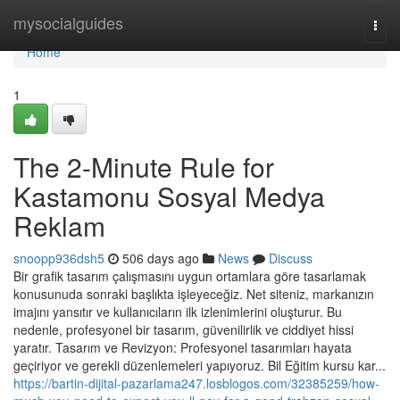
Home
mysocialguides
Togg
navi
Home
1
The 2-Minute Rule for
Kastamonu Sosyal Medya
Reklam
snoopp936dsh5
506 days ago
News
Discuss
Bir grafik tasarım çalışmasını uygun ortamlara göre tasarlamak
konusunuda sonraki başlıkta işleyeceğiz. Net siteniz, markanızın
imajını yansıtır ve kullanıcıların ilk izlenimlerini oluşturur. Bu
nedenle, profesyonel bir tasarım, güvenilirlik ve ciddiyet hissi
yaratır. Tasarım ve Revizyon: Profesyonel tasarımları hayata
geçiriyor ve gerekli düzenlemeleri yapıyoruz. Bil Eğitim kursu kar...
https://bartin-dijital-pazarlama247.losblogos.com/32385259/how-