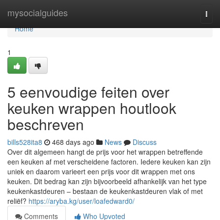
Home
mysocialguides
Togg
navi
Home
1
5 eenvoudige feiten over
keuken wrappen houtlook
beschreven
bills528ita8
468 days ago
News
Discuss
Over dit algemeen hangt de prijs voor het wrappen betreffende
een keuken af met verscheidene factoren. Iedere keuken kan zijn
uniek en daarom varieert een prijs voor dit wrappen met ons
keuken. Dit bedrag kan zijn bijvoorbeeld afhankelijk van het type
keukenkastdeuren – bestaan de keukenkastdeuren vlak of met
reliëf?
https://aryba.kg/user/loafedward0/
Comments
Who Upvoted