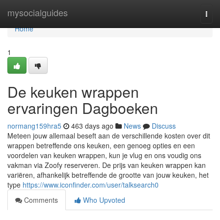
Home
mysocialguides
Togg
navi
Home
1
De keuken wrappen
ervaringen Dagboeken
normang159hra5
463 days ago
News
Discuss
Meteen jouw allemaal beseft aan de verschillende kosten over dit
wrappen betreffende ons keuken, een genoeg opties en een
voordelen van keuken wrappen, kun je vlug en ons voudig ons
vakman via Zoofy reserveren. De prijs van keuken wrappen kan
variëren, afhankelijk betreffende de grootte van jouw keuken, het
type
https://www.iconfinder.com/user/talksearch0
Comments
Who Upvoted