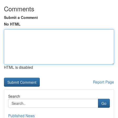
Comments
Submit a Comment
No HTML
HTML is disabled
Report Page
Search
Go
Published News