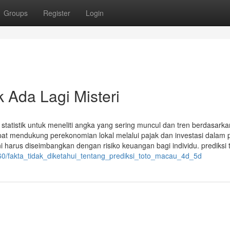
Groups
Register
Login
 Ada Lagi Misteri
tatistik untuk meneliti angka yang sering muncul dan tren berdasarka
pat mendukung perekonomian lokal melalui pajak dan investasi dalam 
 harus diseimbangkan dengan risiko keuangan bagi individu. prediksi 
60/fakta_tidak_diketahui_tentang_prediksi_toto_macau_4d_5d