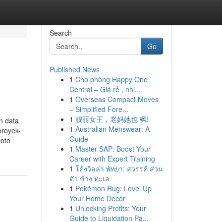
Search
Go
Published News
1
Cho phòng Happy One
Central – Giá rẻ , nhi...
1
Overseas Compact Moves
– Simplified Fore...
1
靓丽女王，老妈她也 飒!
n data
1
Australian Menswear: A
proyek-
Guide
toto
1
Master SAP: Boost Your
Career with Expert Training
1
โค้งวิลล่า พัทยา: สวรรค์ ส่วน
ตัว ข้าง ทะเล
1
Pokémon Rug: Level Up
Your Home Decor
1
Unlocking Profits: Your
Guide to Liquidation Pa...