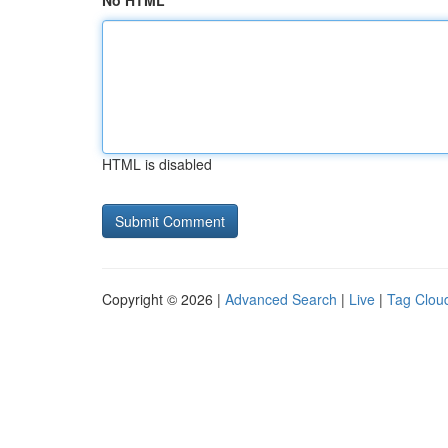
No HTML
HTML is disabled
Copyright © 2026 |
Advanced Search
|
Live
|
Tag Clou