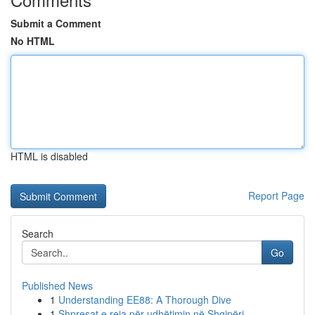
Submit a Comment
No HTML
HTML is disabled
Report Page
Search
Go
Published News
1
Understanding EE88: A Thorough Dive
1
Shpresat e reja për udhëtimin në Shqipëri