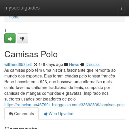
Home
mysocialguides
Togg
navi
Home
1
Camisas Polo
williamd653lpr5
448 days ago
News
Discuss
As camisas polo têm uma história fascinante que remonta ao
mundo dos esportes. Elas foram criadas pelo tenista francês
René Lacoste em 1926, que buscava uma alternativa mais
confortável ao uniforme tradicional de tênis, composto por
camisas de mangas compridas e gravatas. Inspirado nos
suéteres usados por jogadores de polo
https://rafaelxmua467901.bloggazzo.com/33692839/camisas-polo
Comments
Who Upvoted
Comments