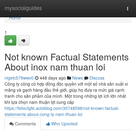
Home
mysocialguides
Togg
navi
Home
1
Not known Factual Statements
About inox nam thuan loi
nigelc579wwv0
448 days ago
News
Discuss
Công ty cũng có hợp đồng độc quyền với một số nhà sản xuất xi
măng và gạch hàng đầu thế giới, giúp họ đưa ra mức giá cạnh
tranh cho sản phẩm của mình. Một trong những lợi ích lớn nhất
khi lựa chọn nam thuận lợi cung cấp
https://felixcfgfe.actoblog.com/35748598/not-known-factual-
statements-about-cong-ty-nam-thuan-loi
Comments
Who Upvoted