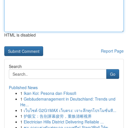
HTML is disabled
Report Page
Search
Go
Published News
1
Ikan Koi: Pesona dan Filosofi
1
Gebäudemanagement in Deutschland: Trends und
He...
1
เว็บไซต์ G2G1MAX เว็บตรง: เจาะลึกทุกโปรโมชั่นที...
1
护眼宝：告别屏幕疲劳，重焕清晰视界
1
Electrician Hills District Delivering Reliable ...
1
ชม การแข่งขันฟุตบอล แบบฟรีๆ! Siam2Ball ให้ข...