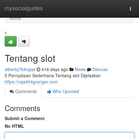
Home
mysocialguides
Togg
navi
Home
1
Tentang slot
albertq764vgq4
416 days ago
News
Discuss
5 Pernyataan Sederhana Tentang slot Dijelaskan
https://raja404granger.com
Comments
Who Upvoted
Comments
Submit a Comment
No HTML