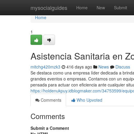
Home
mysocialguides
Home
New
Submit
Home
1
Asistencia Sanitaria en Zo
mitchg420mzk3
416 days ago
News
Discuss
Se destaca como una empresa líder dedicada a brindar
grandes eventos o empresas. Contamos con un equipo 
pensada para actuar con eficiencia ante cualquier situ
https://holdenukpuy.idblogmaker.com/34753599/equip
Comments
Who Upvoted
Comments
Submit a Comment