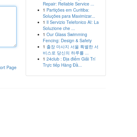
Repair: Reliable Service ...
1
Partições em Curitiba:
Soluções para Maximizar...
1
Il Servizio Telefonico AI: La
Soluzione che ...
1
Our Glass Swimming
Fencing: Design & Safety
1
출장 마사지 서울 특별한 서
비스로 당신의 하루를 ...
1
24club : Địa điểm Giải Trí
Trực tiếp Hàng Đầ...
ort Page