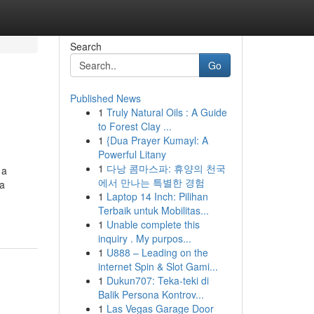
Search
Go
Published News
1
Truly Natural Oils : A Guide
to Forest Clay ...
1
{Dua Prayer Kumayl: A
Powerful Litany
1
다낭 콤마스파: 휴양의 천국
 a
에서 만나는 특별한 경험
ca
1
Laptop 14 Inch: Pilihan
Terbaik untuk Mobilitas...
1
Unable complete this
inquiry . My purpos...
1
U888 – Leading on the
internet Spin & Slot Gami...
1
Dukun707: Teka-teki di
Balik Persona Kontrov...
1
Las Vegas Garage Door