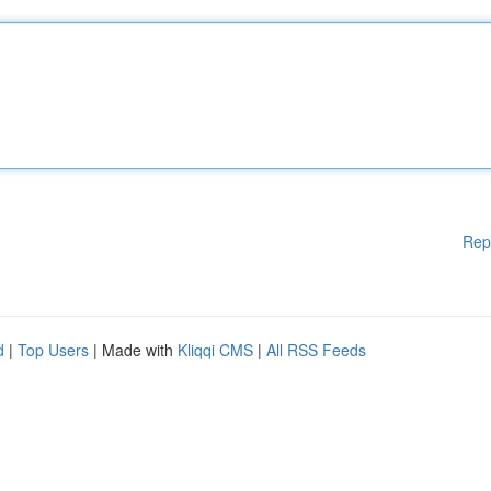
Rep
d
|
Top Users
| Made with
Kliqqi CMS
|
All RSS Feeds