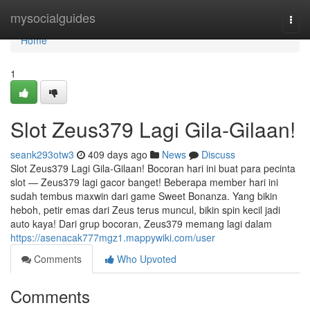
Home
mysocialguides
Togg
navi
Home
1
Slot Zeus379 Lagi Gila-Gilaan!
seank293otw3
409 days ago
News
Discuss
Slot Zeus379 Lagi Gila-Gilaan! Bocoran hari ini buat para pecinta
slot — Zeus379 lagi gacor banget! Beberapa member hari ini
sudah tembus maxwin dari game Sweet Bonanza. Yang bikin
heboh, petir emas dari Zeus terus muncul, bikin spin kecil jadi
auto kaya! Dari grup bocoran, Zeus379 memang lagi dalam
https://asenacak777mgz1.mappywiki.com/user
Comments
Who Upvoted
Comments