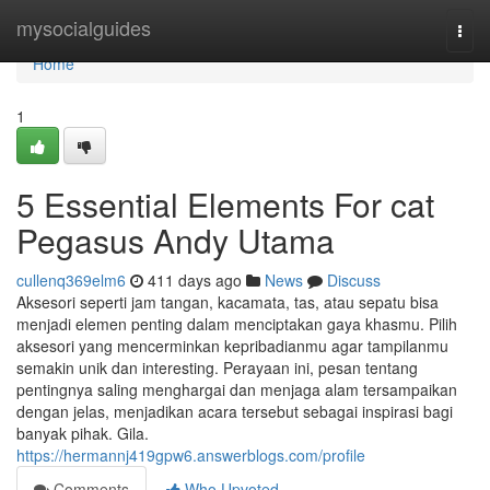
Home
mysocialguides
Togg
navi
Home
1
5 Essential Elements For cat
Pegasus Andy Utama
cullenq369elm6
411 days ago
News
Discuss
Aksesori seperti jam tangan, kacamata, tas, atau sepatu bisa
menjadi elemen penting dalam menciptakan gaya khasmu. Pilih
aksesori yang mencerminkan kepribadianmu agar tampilanmu
semakin unik dan interesting. Perayaan ini, pesan tentang
pentingnya saling menghargai dan menjaga alam tersampaikan
dengan jelas, menjadikan acara tersebut sebagai inspirasi bagi
banyak pihak. Gila.
https://hermannj419gpw6.answerblogs.com/profile
Comments
Who Upvoted