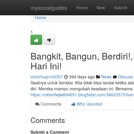
Home
mysocialguides
Home
New
Submit
Home
1
Bangkit, Bangun, Berdiri
Hari Ini!
victorfuxp143357
394 days ago
News
Discuss
Saatnya untuk beraksi. Kita tidak bisa tandai ketika
diri. Mereka mampu mengubah keadaan ini. Bersama k
https://robertfwjw894651.blog5star.com/36623575/bang
Comments
Who Upvoted
Comments
Submit a Comment