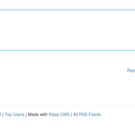
Rep
d
|
Top Users
| Made with
Kliqqi CMS
|
All RSS Feeds