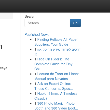
Search
Go
Published News
1
Finding Reliable A4 Paper
n
Suppliers: Your Guide
1
דרכים לשחזר מידע מדיסק און
קי
1
Ride On Riders: The
Complete Guide for Tiny
rcaya
Chi...
1
Lectura de Tarot en Línea:
Manual para Novatos
1
Ask an Expert Online:
These Concerns, Spec...
1
Hublot 41mm: A Timeless
Classic?
1
360 Photo Magic: Photo
Booth and 360 Video Boot...