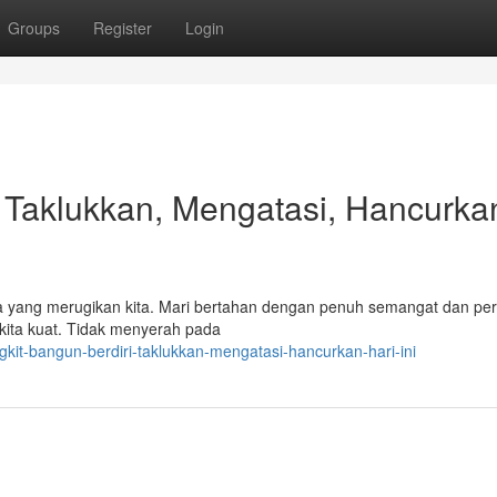
Groups
Register
Login
!, Taklukkan, Mengatasi, Hancurka
 ada yang merugikan kita. Mari bertahan dengan penuh semangat dan pe
ita kuat. Tidak menyerah pada
kit-bangun-berdiri-taklukkan-mengatasi-hancurkan-hari-ini