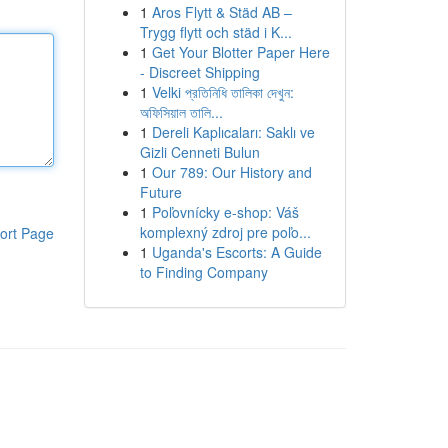
1
Aros Flytt & Städ AB –
Trygg flytt och städ i K...
1
Get Your Blotter Paper Here
- Discreet Shipping
1
Velki প্রতিনিধি তালিকা দেখুন:
অফিসিয়াল তালি...
1
Dereli Kaplıcaları: Saklı ve
Gizli Cenneti Bulun
1
Our 789: Our History and
Future
1
Poľovnícky e-shop: Váš
komplexný zdroj pre poľo...
ort Page
1
Uganda's Escorts: A Guide
to Finding Company