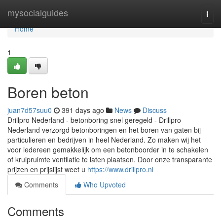
Home
mysocialguides
Togg
navi
Home
1
Boren beton
juan7d57suu0
391 days ago
News
Discuss
Drillpro Nederland - betonboring snel geregeld - Drillpro
Nederland verzorgd betonboringen en het boren van gaten bij
particulieren en bedrijven in heel Nederland. Zo maken wij het
voor iedereen gemakkelijk om een betonboorder in te schakelen
of kruipruimte ventilatie te laten plaatsen. Door onze transparante
prijzen en prijslijst weet u
https://www.drillpro.nl
Comments
Who Upvoted
Comments