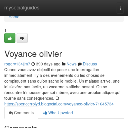
Home
mysocialguides
Togg
navi
Home
1
Voyance olivier
rogerv134jjm7
390 days ago
News
Discuss
Quand vous avez objectif de poser une interrogation
immédiatement Il y a des évènements où les choses se
compliquent sans qu’on sache le mobile. Un malaise arrive, une
loi s'avère pas facile, un vacarme s'affiche pesant. On se
rencontre frimousse que soi-même, avec une problématique qui
tourne sans conséquences. Et
https://spencerrolyd.blogocial.com/voyance-olivier-71645734
Comments
Who Upvoted
Comments