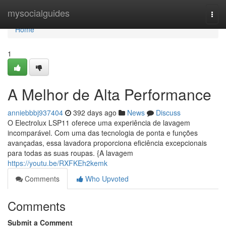
Home
mysocialguides
Togg
navi
Home
1
A Melhor de Alta Performance
anniebbbj937404
392 days ago
News
Discuss
O Electrolux LSP11 oferece uma experiência de lavagem
incomparável. Com uma das tecnologia de ponta e funções
avançadas, essa lavadora proporciona eficiência excepcionais
para todas as suas roupas. {A lavagem
https://youtu.be/RXFKEh2kemk
Comments
Who Upvoted
Comments
Submit a Comment