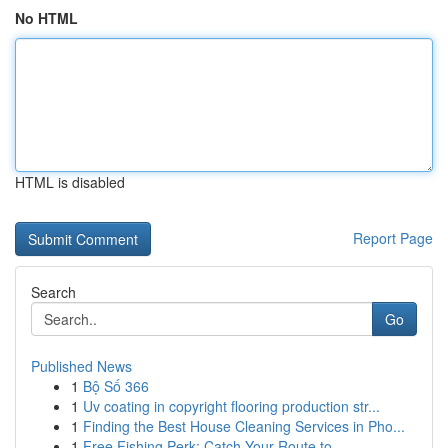
No HTML
HTML is disabled
Report Page
Search
Go
Published News
1
Bộ Số 366
1
Uv coating in copyright flooring production str...
1
Finding the Best House Cleaning Services in Pho...
1
Free Fishing Perk: Catch Your Route to ...