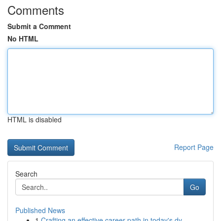
Comments
Submit a Comment
No HTML
HTML is disabled
Report Page
Search
Go
Published News
1
Crafting an effective career path in today's dy...