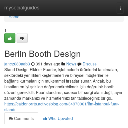
Home
mysocialguides
Togg
navi
Home
1
Berlin Booth Design
janez680aab3
391 days ago
News
Discuss
Stand Design Fikirler Fuarlar, işletmelerin ürünlerini tanıtmaları,
sektördeki yenilikleri keşfetmeleri ve bireysel müşteriler ile
bağlantı kurmaları için mükemmel fırsatlar sunar. Ancak, bu
fırsatları en iyi şekilde değerlendirebilmek için doğru bir booth
düzeni gereklidir. Fuar standınız, sadece bir sergi alanı değil, aynı
zamanda markanızı ve hizmetlerinizi tanıtabileceğiniz bir gö...
https://caidenorrts.activosblog.com/34970061/İfm-İstanbul-fuar-
standı
Comments
Who Upvoted