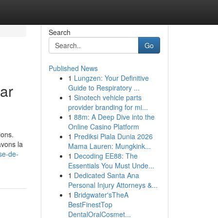
Search
Go
Published News
1
Lungzen: Your Definitive
ar
Guide to Respiratory ...
1
Sinotech vehicle parts
provider branding for mi...
1
88m: A Deep Dive into the
Online Casino Platform
ions.
1
Prediksi Piala Dunia 2026
avons la
Mama Lauren: Mungkink...
se-de-
1
Decoding EE88: The
Essentials You Must Unde...
1
Dedicated Santa Ana
Personal Injury Attorneys &...
1
Bridgwater'sTheA
BestFinestTop
DentalOralCosmet...