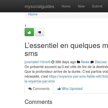
Home
mysocialguides
Home
New
Submit
Home
1
L’essentiel en quelques m
sms
juvenalw110ncr6
388 days ago
News
Discuss
On présenté souvent qu’il est utile de lire de la dest
Que la profondeur arrive de la durée. C’est parfois vra
nécessité, c’est
https://voyance-par-sms-fiable-et676
la-voyance-par-sms
Comments
Who Upvoted
Comments