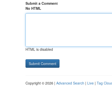
Submit a Comment
No HTML
HTML is disabled
Copyright © 2026 |
Advanced Search
|
Live
|
Tag Clou