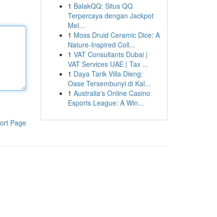
1
BalakQQ: Situs QQ
Terpercaya dengan Jackpot
Mel...
1
Moss Druid Ceramic Dice: A
Nature-Inspired Coll...
1
VAT Consultants Dubai |
VAT Services UAE | Tax ...
1
Daya Tarik Villa Dieng:
Oase Tersembunyi di Kal...
1
Australia's Online Casino
Esports League: A Win...
ort Page