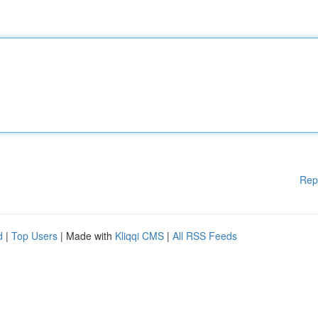
Rep
d
|
Top Users
| Made with
Kliqqi CMS
|
All RSS Feeds