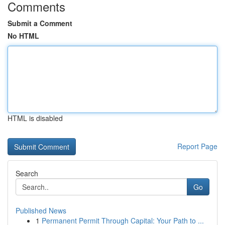
Comments
Submit a Comment
No HTML
HTML is disabled
Report Page
Search
Go
Published News
1
Permanent Permit Through Capital: Your Path to ...