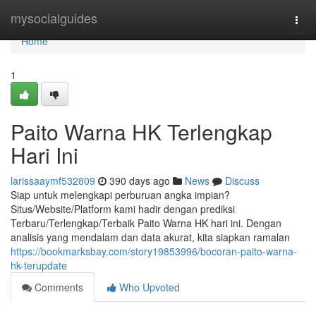
Home
mysocialguides
Togg
navi
Home
1
Paito Warna HK Terlengkap
Hari Ini
larissaaymf532809
390 days ago
News
Discuss
Siap untuk melengkapi perburuan angka impian?
Situs/Website/Platform kami hadir dengan prediksi
Terbaru/Terlengkap/Terbaik Paito Warna HK hari ini. Dengan
analisis yang mendalam dan data akurat, kita siapkan ramalan
https://bookmarksbay.com/story19853996/bocoran-paito-warna-
hk-terupdate
Comments
Who Upvoted