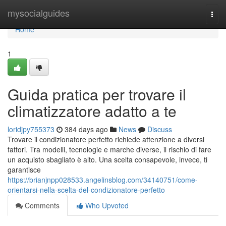
Home
mysocialguides
Togg
navi
Home
1
Guida pratica per trovare il
climatizzatore adatto a te
loridjpy755373
384 days ago
News
Discuss
Trovare il condizionatore perfetto richiede attenzione a diversi
fattori. Tra modelli, tecnologie e marche diverse, il rischio di fare
un acquisto sbagliato è alto. Una scelta consapevole, invece, ti
garantisce
https://brianjnpp028533.angelinsblog.com/34140751/come-
orientarsi-nella-scelta-del-condizionatore-perfetto
Comments
Who Upvoted