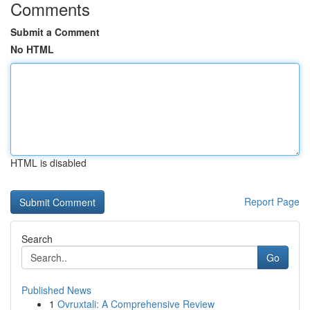
Comments
Submit a Comment
No HTML
HTML is disabled
Report Page
Search
Go
Published News
1
Ovruxtali: A Comprehensive Review