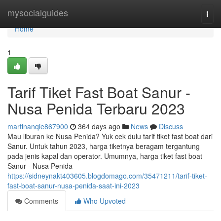
Home
mysocialguides
Togg
navi
Home
1
Tarif Tiket Fast Boat Sanur -
Nusa Penida Terbaru 2023
martinanqie867900
364 days ago
News
Discuss
Mau liburan ke Nusa Penida? Yuk cek dulu tarif tiket fast boat dari
Sanur. Untuk tahun 2023, harga tiketnya beragam tergantung
pada jenis kapal dan operator. Umumnya, harga tiket fast boat
Sanur - Nusa Penida
https://sidneynakt403605.blogdomago.com/35471211/tarif-tiket-
fast-boat-sanur-nusa-penida-saat-ini-2023
Comments
Who Upvoted