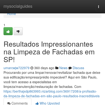
Home
mysocialguides
Togg
navi
Home
1
Resultados Impressionantes
na Limpeza de Fachadas em
SP!
umarcwjw722979
360 days ago
News
Discuss
Procurando por uma limpar/renovar/revitalizar fachada que deixe
sua edificação/empresa/prédio impecável? Aqui em São Paulo,
você tem acesso a especialistas em
limpeza/manutenção/restauração de fachadas. Com
https://berthajxdp863993.nizarblog.com/36917208/a-profissão-
da-limpeza-de-fachadas-em-são-paulo-resultados-inacreditáveis
Comments
Who Upvoted