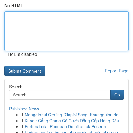
No HTML
HTML is disabled
Report Page
Search
Go
Published News
1
Mengetahui Grating Dilapisi Seng: Keunggulan da...
1
Kubet: Cổng Game Cá Cược Đẳng Cấp Hàng Đầu
1
Fortunabola: Panduan Detail untuk Peserta
1
Understanding the complex world of animal prese...