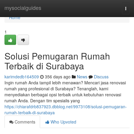
Home
mysocialguides
Togg
navi
Home
1
Solusi Pemugaran Rumah
Terbaik di Surabaya
karimdedb164509
356 days ago
News
Discuss
Ingin rumah Anda tampil lebih menawan? Mencari jasa renovasi
rumah yang profesional di Surabaya? Tenanglah, kami
menyediakan berbagai opsi terbaik untuk kebutuhan renovasi
rumah Anda. Dengan tim spesialis yang
https://chiarafdrb837923.dbblog.net/9973108/solusi-pemugaran-
rumah-terbaik-di-surabaya
Comments
Who Upvoted