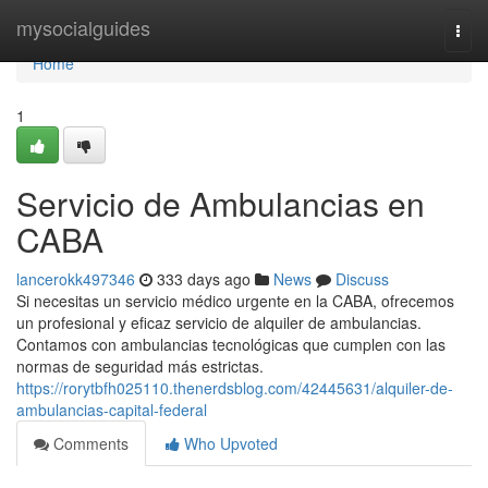
Home
mysocialguides
Togg
navi
Home
1
Servicio de Ambulancias en
CABA
lancerokk497346
333 days ago
News
Discuss
Si necesitas un servicio médico urgente en la CABA, ofrecemos
un profesional y eficaz servicio de alquiler de ambulancias.
Contamos con ambulancias tecnológicas que cumplen con las
normas de seguridad más estrictas.
https://rorytbfh025110.thenerdsblog.com/42445631/alquiler-de-
ambulancias-capital-federal
Comments
Who Upvoted