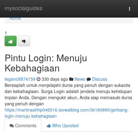
Home
mysocialguides
Togg
navi
Home
1
Pintu Login: Menuju
Kebahagiaan
teganclil974159
330 days ago
News
Discuss
Bersiaplah untuk menjelajahi dunia yang penuh dengan sukacita
dan kebahagiaan. Surga Login adalah jendela menuju kehidupan
impian Anda. Dengan mengukir akun, Anda siap memasuki dunia
yang penuh dengan
https://martinaahhp046516.laowaiblog.com/36180890/gerbang-
login-menuju-kebahagiaan
Comments
Who Upvoted