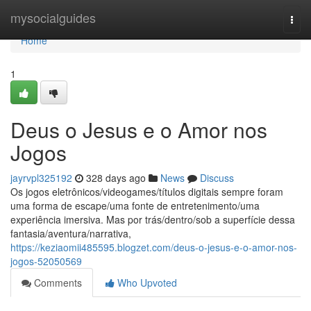
Home
mysocialguides
Togg
navi
Home
1
Deus o Jesus e o Amor nos
Jogos
jayrvpl325192
328 days ago
News
Discuss
Os jogos eletrônicos/videogames/títulos digitais sempre foram
uma forma de escape/uma fonte de entretenimento/uma
experiência imersiva. Mas por trás/dentro/sob a superfície dessa
fantasia/aventura/narrativa,
https://keziaomii485595.blogzet.com/deus-o-jesus-e-o-amor-nos-
jogos-52050569
Comments
Who Upvoted