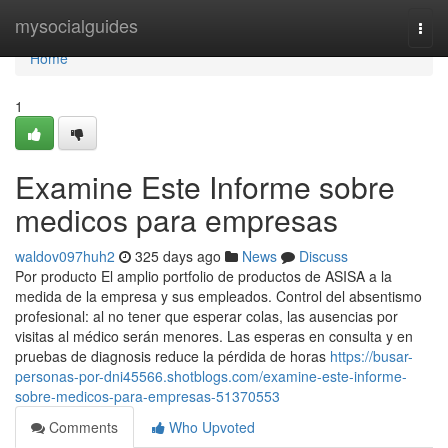
Home
mysocialguides
Togg
navi
Home
1
Examine Este Informe sobre
medicos para empresas
waldov097huh2
325 days ago
News
Discuss
Por producto El amplio portfolio de productos de ASISA a la
medida de la empresa y sus empleados. Control del absentismo
profesional: al no tener que esperar colas, las ausencias por
visitas al médico serán menores. Las esperas en consulta y en
pruebas de diagnosis reduce la pérdida de horas
https://busar-
personas-por-dni45566.shotblogs.com/examine-este-informe-
sobre-medicos-para-empresas-51370553
Comments
Who Upvoted