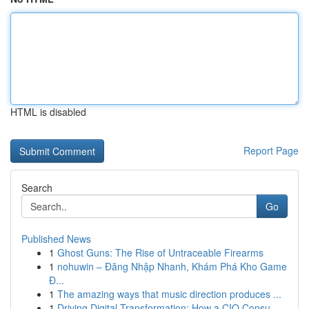
HTML is disabled
Report Page
Search
Go
Published News
1
Ghost Guns: The Rise of Untraceable Firearms
1
nohuwin – Đăng Nhập Nhanh, Khám Phá Kho Game
Đ...
1
The amazing ways that music direction produces ...
1
Driving Digital Transformation: How a CIO Consu...