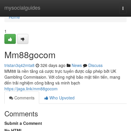
Home
mysocialguides
Togg
navi
Home
1
Mm88gocom
tristan3q42mta8
326 days ago
News
Discuss
MM88 là nền tảng cá cược trực tuyến được cấp phép bởi UK
Gambling Commission. Với công nghệ bảo mật tiên tiến, mang
đến trải nghiệm công bằng và minh bạch
https://jaga.link/mm88gocom
Comments
Who Upvoted
Comments
Submit a Comment
No HTML