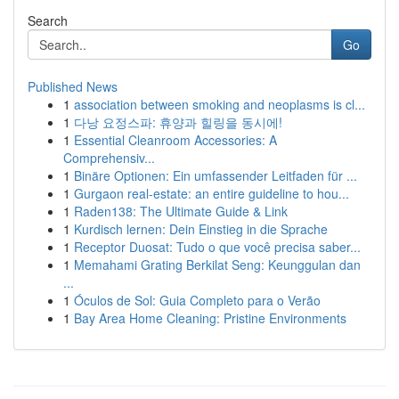
Search
Go
Published News
1
association between smoking and neoplasms is cl...
1
다낭 요정스파: 휴양과 힐링을 동시에!
1
Essential Cleanroom Accessories: A
Comprehensiv...
1
Binäre Optionen: Ein umfassender Leitfaden für ...
1
Gurgaon real-estate: an entire guideline to hou...
1
Raden138: The Ultimate Guide & Link
1
Kurdisch lernen: Dein Einstieg in die Sprache
1
Receptor Duosat: Tudo o que você precisa saber...
1
Memahami Grating Berkilat Seng: Keunggulan dan
...
1
Óculos de Sol: Guia Completo para o Verão
1
Bay Area Home Cleaning: Pristine Environments