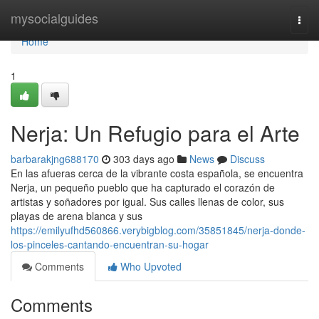
Home
mysocialguides
Togg
navi
Home
1
Nerja: Un Refugio para el Arte
barbarakjng688170
303 days ago
News
Discuss
En las afueras cerca de la vibrante costa española, se encuentra
Nerja, un pequeño pueblo que ha capturado el corazón de
artistas y soñadores por igual. Sus calles llenas de color, sus
playas de arena blanca y sus
https://emilyufhd560866.verybigblog.com/35851845/nerja-donde-
los-pinceles-cantando-encuentran-su-hogar
Comments
Who Upvoted
Comments