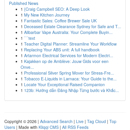
Published News
1
{Craig Campbell SEO: A Deep Look
1
My New Kitchen Journey
1
Fantastic Sales: Coffee Brewer Sale UK
1
Deceased Estate Clearance Sydney for Safe and T...
1
Alibarbar Vape Australia: Your Complete Buyin...
1
```text
1
Teacher Digital Planner: Streamline Your Workflow
1
Replacing Your ABS unit: A full handbook
1
Artarmon Electrical Services for Modern Electri...
1
Kajakken op de Amblève: Jouw Gids voor een
Onve...
1
Professional Silver Spring Mover for Stress-Fre...
1
Tobacco E-Liquids in Larnaca: Your Guide to the...
1
Locate Your Exceptional Raised Companion
1
123b: Hướng dẫn Đăng Nhập Từng bước và Khắc...
Copyright © 2026 |
Advanced Search
|
Live
|
Tag Cloud
|
Top
Users
| Made with
Kliqqi CMS
|
All RSS Feeds