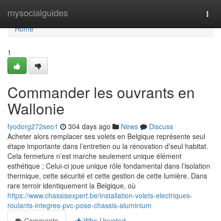
Home
mysocialguides
Togg
navi
Home
1
Commander les ouvrants en
Wallonie
fyodorg272seo1
304 days ago
News
Discuss
Acheter alors remplacer ses volets en Belgique représente seul
étape importante dans l’entretien ou la rénovation d’seul habitat.
Cela fermeture n’est marche seulement unique élément
esthétique ; Celui-ci joue unique rôle fondamental dans l’isolation
thermique, cette sécurité et cette gestion de cette lumière. Dans
rare terroir identiquement la Belgique, où
https://www.chassisexpert.be/installation-volets-electriques-
roulants-integres-pvc-pose-chassis-aluminium
Comments
Who Upvoted