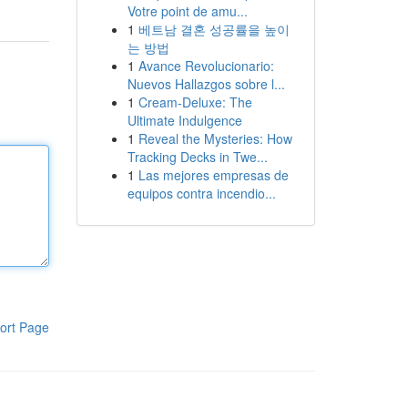
Votre point de amu...
1
베트남 결혼 성공률을 높이
는 방법
1
Avance Revolucionario:
Nuevos Hallazgos sobre l...
1
Cream-Deluxe: The
Ultimate Indulgence
1
Reveal the Mysteries: How
Tracking Decks in Twe...
1
Las mejores empresas de
equipos contra incendio...
ort Page