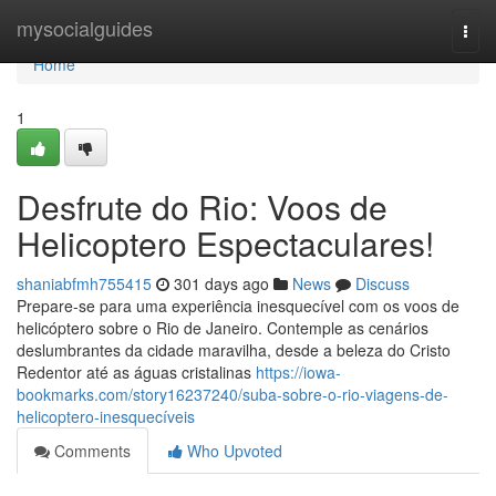
Home
mysocialguides
Togg
navi
Home
1
Desfrute do Rio: Voos de
Helicoptero Espectaculares!
shaniabfmh755415
301 days ago
News
Discuss
Prepare-se para uma experiência inesquecível com os voos de
helicóptero sobre o Rio de Janeiro. Contemple as cenários
deslumbrantes da cidade maravilha, desde a beleza do Cristo
Redentor até as águas cristalinas
https://iowa-
bookmarks.com/story16237240/suba-sobre-o-rio-viagens-de-
helicoptero-inesquecíveis
Comments
Who Upvoted