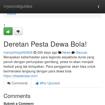
Home
mysocialguides
Togg
navi
Home
1
Deretan Pesta Dewa Bola!
mariyahlxqy990828
295 days ago
News
Discuss
Merayakan keberhasilan para legenda sepakbola dunia yang
penuh dengan pertunjukan gemilang, pesta ini akan menjadi
festival yang tak terlupakan. Para penggemar akan bisa untuk
berinteraksi langsung dengan para dewa bola
https://dewabolaa.com/
Comments
Who Upvoted
Comments
Submit a Comment