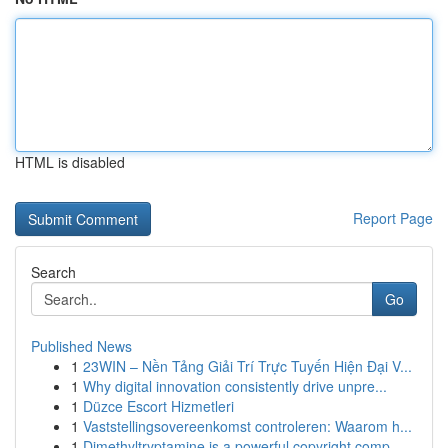
HTML is disabled
Report Page
Search
Go
Published News
1
23WIN – Nền Tảng Giải Trí Trực Tuyến Hiện Đại V...
1
Why digital innovation consistently drive unpre...
1
Düzce Escort Hizmetleri
1
Vaststellingsovereenkomst controleren: Waarom h...
1
Dimethyltryptamine is a powerful copyright comp...