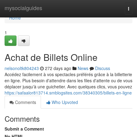
Home
mysocialguides
Togg
navi
Home
1
Achat de Billets Online
nelsonoltk804243
272 days ago
News
Discuss
Accédez facilement à vos spectacles préférés grâce à la billetterie
en ligne. Plus besoin d'attendre dans les files d'attente ou de vous
déplacer jusqu'à une guichetier. Avec quelques clics, vous pouvez
https://safaalor813714.smblogsites.com/38340305/billets-en-ligne
Comments
Who Upvoted
Comments
Submit a Comment
No HTML