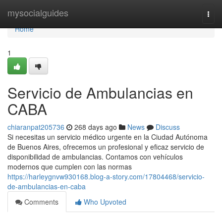
Home
mysocialguides
Togg
navi
Home
1
Servicio de Ambulancias en
CABA
chiaranpat205736
268 days ago
News
Discuss
Si necesitas un servicio médico urgente en la Ciudad Autónoma
de Buenos Aires, ofrecemos un profesional y eficaz servicio de
disponibilidad de ambulancias. Contamos con vehículos
modernos que cumplen con las normas
https://harleygnvw930168.blog-a-story.com/17804468/servicio-
de-ambulancias-en-caba
Comments
Who Upvoted