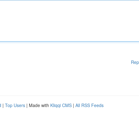
Rep
d
|
Top Users
| Made with
Kliqqi CMS
|
All RSS Feeds