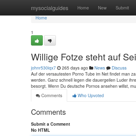
Home
mysocialguides
Home
New
Submit
Home
1
Willige Fotze steht auf S
johnr530iqx7
265 days ago
News
Discuss
Auf der versautesten Porno Tube im Net findet man zah
werden. Ganz schnell legen die dauergeilen Luder ihre
besorgt. Wenn Du deutsche Pornos ansehen willst, mus
Comments
Who Upvoted
Comments
Submit a Comment
No HTML