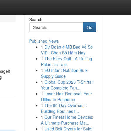
Search
Go
Published News
1
Dự Đoán 4 MB Bao Xổ Số
VIP : Chọn Số Hôm Nay
1
The Fiery Oath: A Tiefling
Paladin's Tale
1
EU Infant Nutrition Bulk
nagelt
Supply Guide
g
1
Global Cup 2026 T-Shirts :
Your Complete Fan...
1
Laser Hair Removal: Your
Ultimate Resource
1
The 90-Day Overhaul :
Building Routines f...
1
Our Finest Home Devices:
A Ultimate Purchase Ma...
1
Used Belt Dryers for Sale: