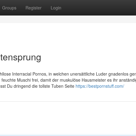
Groups
Register
Login
eitensprung
llose Interracial Pornos, in welchen unersättliche Luder gnadenlos ge
 feuchte Muschi frei, damit der muskulöse Hausmeister es ihr anständi
st Du dringend die tollste Tuben Seite
https://bestpornstuff.com/