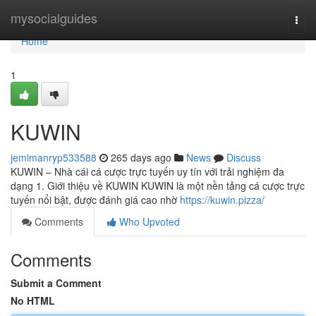
Home
mysocialguides
Togg
navi
Home
1
KUWIN
jemimanryp533588
265 days ago
News
Discuss
KUWIN – Nhà cái cá cược trực tuyến uy tín với trải nghiệm đa
dạng 1. Giới thiệu về KUWIN KUWIN là một nền tảng cá cược trực
tuyến nổi bật, được đánh giá cao nhờ
https://kuwin.pizza/
Comments
Who Upvoted
Comments
Submit a Comment
No HTML