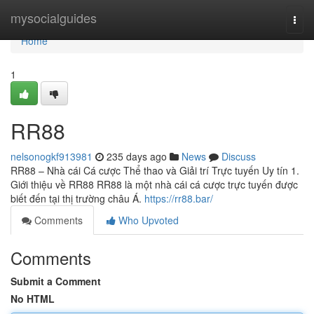
Home
mysocialguides
Togg
navi
Home
1
RR88
nelsonogkf913981
235 days ago
News
Discuss
RR88 – Nhà cái Cá cược Thể thao và Giải trí Trực tuyến Uy tín 1.
Giới thiệu về RR88 RR88 là một nhà cái cá cược trực tuyến được
biết đến tại thị trường châu Á.
https://rr88.bar/
Comments
Who Upvoted
Comments
Submit a Comment
No HTML