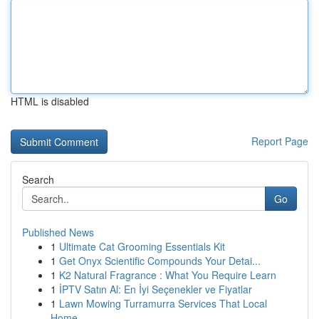
HTML is disabled
Report Page
Search
Go
Published News
1
Ultimate Cat Grooming Essentials Kit
1
Get Onyx Scientific Compounds Your Detai...
1
K2 Natural Fragrance : What You Require Learn
1
İPTV Satın Al: En İyi Seçenekler ve Fiyatlar
1
Lawn Mowing Turramurra Services That Local
Home...