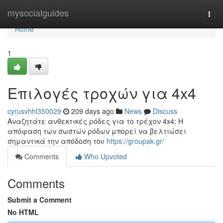
Home
mysocialguides
Togg
navi
Home
1
Επιλογές τροχών για 4x4
cyrusvhhl350029
209 days ago
News
Discuss
Αναζητάτε ανθεκτικές ρόδες για το τρέχον 4x4; Η
απόφαση των σωστών ρόδων μπορεί να βελτιώσει
σημαντικά την απόδοση του
https://groupak.gr/
Comments
Who Upvoted
Comments
Submit a Comment
No HTML