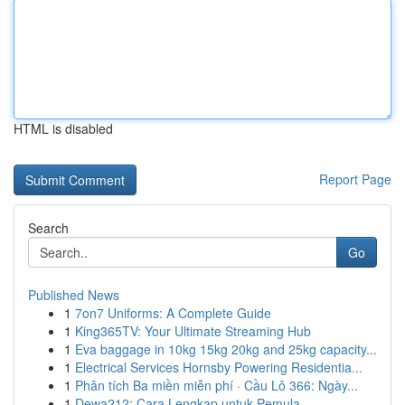
HTML is disabled
Report Page
Search
Go
Published News
1
7on7 Uniforms: A Complete Guide
1
King365TV: Your Ultimate Streaming Hub
1
Eva baggage in 10kg 15kg 20kg and 25kg capacity...
1
Electrical Services Hornsby Powering Residentia...
1
Phân tích Ba miền miễn phí · Cầu Lô 366: Ngày...
1
Dewa212: Cara Lengkap untuk Pemula