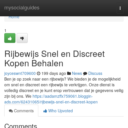
Home
mysocialguides
Togg
navi
Home
1
Rijbewijs Snel en Discreet
Kopen Behalen
joyceswnt709600
199 days ago
News
Discuss
Ben je op zoek naar een rijbewijs? We bieden je de mogelijkheid
om snel en discreet een rijbewijs te verkrijgen. Onze dienst is
volledig discreet en je kunt erop vertrouwen dat je gegevens veilig
zijn bij ons. We
https://aadamzffx759061.bloggin-
ads.com/62431065/rijbewijs-snel-en-discreet-kopen
Comments
Who Upvoted
Comments