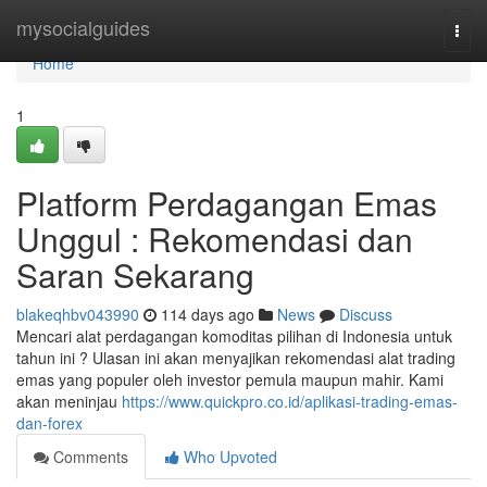
Home
mysocialguides
Togg
navi
Home
1
Platform Perdagangan Emas
Unggul : Rekomendasi dan
Saran Sekarang
blakeqhbv043990
114 days ago
News
Discuss
Mencari alat perdagangan komoditas pilihan di Indonesia untuk
tahun ini ? Ulasan ini akan menyajikan rekomendasi alat trading
emas yang populer oleh investor pemula maupun mahir. Kami
akan meninjau
https://www.quickpro.co.id/aplikasi-trading-emas-
dan-forex
Comments
Who Upvoted